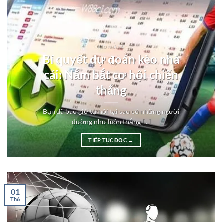
KÈO NHÀ CÁI
Bí quyết dự đoán kèo nhà
cái: Nắm bắt cơ hội chiến
thắng
Bạn đã bao giờ tự hỏi tại sao có những người
dường như luôn thắng [...]
TIẾP TỤC ĐỌC
→
01
Th6