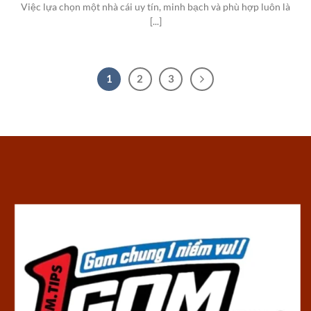
Việc lựa chọn một nhà cái uy tín, minh bạch và phù hợp luôn là
[...]
1
2
3