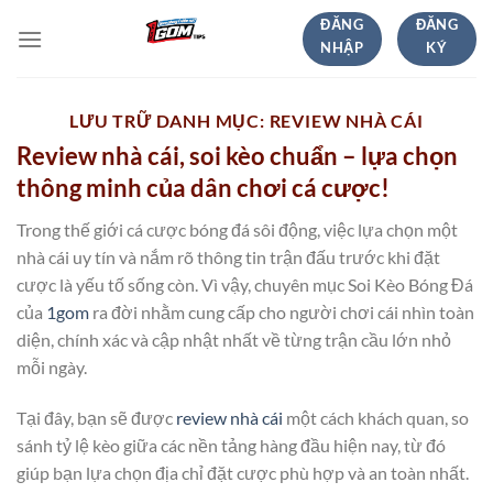
Bỏ
ĐĂNG
ĐĂNG
qua
NHẬP
KÝ
nội
dung
LƯU TRỮ DANH MỤC:
REVIEW NHÀ CÁI
Review nhà cái, soi kèo chuẩn – lựa chọn
thông minh của dân chơi cá cược!
Trong thế giới cá cược bóng đá sôi động, việc lựa chọn một
nhà cái uy tín và nắm rõ thông tin trận đấu trước khi đặt
cược là yếu tố sống còn. Vì vậy, chuyên mục Soi Kèo Bóng Đá
của
1gom
ra đời nhằm cung cấp cho người chơi cái nhìn toàn
diện, chính xác và cập nhật nhất về từng trận cầu lớn nhỏ
mỗi ngày.
Tại đây, bạn sẽ được
review nhà cái
một cách khách quan, so
sánh tỷ lệ kèo giữa các nền tảng hàng đầu hiện nay, từ đó
giúp bạn lựa chọn địa chỉ đặt cược phù hợp và an toàn nhất.