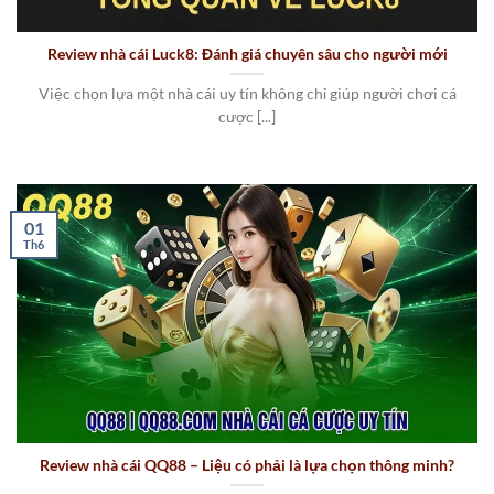
Review nhà cái Luck8: Đánh giá chuyên sâu cho người mới
Việc chọn lựa một nhà cái uy tín không chỉ giúp người chơi cá
cược [...]
01
Th6
Review nhà cái QQ88 – Liệu có phải là lựa chọn thông minh?