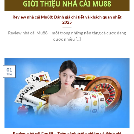
Review nhà cái Mu88: Đánh giá chi tiết và khách quan nhất
2025
Review nhà cái Mu88 – một trong những nền tảng cá cược đang
được nhiều [...]
01
Th6
Review nhà cái Fun88 – Toàn cảnh trải nghiệm và đánh giá