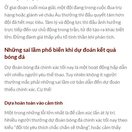
Ở giai đoạn cuối mùa giải, một đội đang trong cuộc đua trụ
hạng hoặc giành vé châu Âu thường thi đấu quyết tâm hơn
đội đã hết mục tiêu. Tâm lý và động lực thi đấu ảnh hưởng
trực tiếp đến sự chủ động trong trận, từ đó tạo ra khác biệt
lớn. Đừng đánh giá thấp yếu tố tinh thần khi phân tích.
Những sai lầm phổ biến khi dự đoán kết quả
bóng đá
Dự đoán bóng đá chính xác tối nay là một hoạt động hấp dẫn
với nhiều người yêu thể thao. Tuy nhiên không ít người
thường mắc phải những sai lầm cơ bản dẫn đến dự đoán
thiếu chính xác. Cụ thể:
Dựa hoàn toàn vào cảm tính
Một trong những lỗi lớn nhất là để cảm xúc lấn át lý trí.
Nhiều người thường dự đoán bóng đá chính xác tối nay theo
kiểu “đội tôi yêu thích chắc chắn sẽ thắng”, hoặc cảm thấy