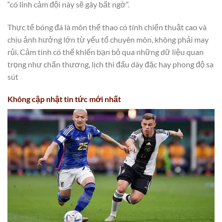
“có linh cảm đội này sẽ gây bất ngờ”.
Thực tế bóng đá là môn thể thao có tính chiến thuật cao và
chịu ảnh hưởng lớn từ yếu tố chuyên môn, không phải may
rủi. Cảm tính có thể khiến bạn bỏ qua những dữ liệu quan
trọng như chấn thương, lịch thi đấu dày đặc hay phong độ sa
sút
Không cập nhật tin tức mới nhất