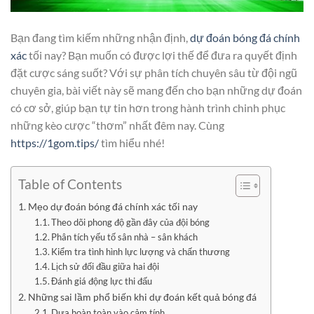
Bạn đang tìm kiếm những nhận định,
dự đoán bóng đá chính
xác
tối nay? Bạn muốn có được lợi thế để đưa ra quyết định
đặt cược sáng suốt? Với sự phân tích chuyên sâu từ đội ngũ
chuyên gia, bài viết này sẽ mang đến cho bạn những dự đoán
có cơ sở, giúp bạn tự tin hơn trong hành trình chinh phục
những kèo cược “thơm” nhất đêm nay. Cùng
https://1gom.tips/
tìm hiểu nhé!
Table of Contents
Mẹo dự đoán bóng đá chính xác tối nay
Theo dõi phong độ gần đây của đội bóng
Phân tích yếu tố sân nhà – sân khách
Kiểm tra tình hình lực lượng và chấn thương
Lịch sử đối đầu giữa hai đội
Đánh giá động lực thi đấu
Những sai lầm phổ biến khi dự đoán kết quả bóng đá
Dựa hoàn toàn vào cảm tính