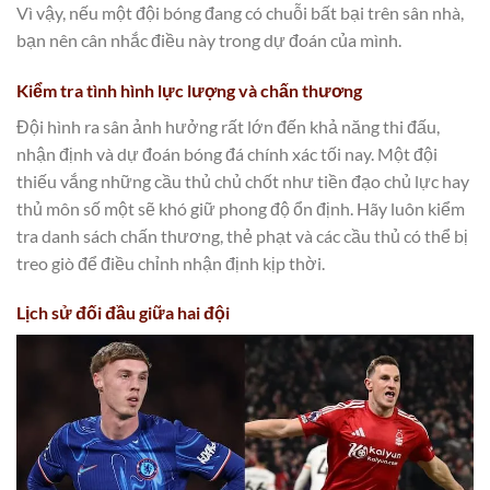
Vì vậy, nếu một đội bóng đang có chuỗi bất bại trên sân nhà,
bạn nên cân nhắc điều này trong dự đoán của mình.
Kiểm tra tình hình lực lượng và chấn thương
Đội hình ra sân ảnh hưởng rất lớn đến khả năng thi đấu,
nhận định và dự đoán bóng đá chính xác tối nay. Một đội
thiếu vắng những cầu thủ chủ chốt như tiền đạo chủ lực hay
thủ môn số một sẽ khó giữ phong độ ổn định. Hãy luôn kiểm
tra danh sách chấn thương, thẻ phạt và các cầu thủ có thể bị
treo giò để điều chỉnh nhận định kịp thời.
Lịch sử đối đầu giữa hai đội