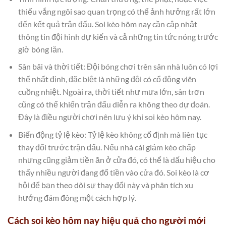
thiếu vắng ngôi sao quan trọng có thể ảnh hưởng rất lớn
đến kết quả trận đấu. Soi kèo hôm nay cần cập nhật
thông tin đội hình dự kiến và cả những tin tức nóng trước
giờ bóng lăn.
Sân bãi và thời tiết: Đội bóng chơi trên sân nhà luôn có lợi
thế nhất định, đặc biệt là những đội có cổ động viên
cuồng nhiệt. Ngoài ra, thời tiết như mưa lớn, sân trơn
cũng có thể khiến trận đấu diễn ra không theo dự đoán.
Đây là điều người chơi nên lưu ý khi soi kèo hôm nay.
Biến động tỷ lệ kèo: Tỷ lệ kèo không cố định mà liên tục
thay đổi trước trận đấu. Nếu nhà cái giảm kèo chấp
nhưng cũng giảm tiền ăn ở cửa đó, có thể là dấu hiệu cho
thấy nhiều người đang đổ tiền vào cửa đó. Soi kèo là cơ
hội để bạn theo dõi sự thay đổi này và phân tích xu
hướng đám đông một cách hợp lý.
Cách soi kèo hôm nay hiệu quả cho người mới