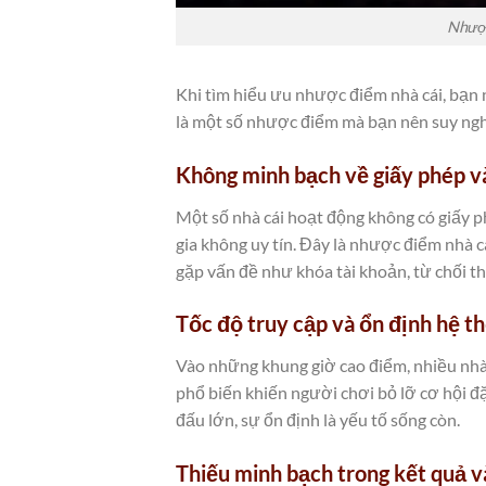
Nhược
Khi tìm hiểu ưu nhược điểm nhà cái, bạn 
là một số nhược điểm mà bạn nên suy nghĩ 
Không minh bạch về giấy phép v
Một số nhà cái hoạt động không có giấy p
gia không uy tín. Đây là nhược điểm nhà c
gặp vấn đề như khóa tài khoản, từ chối t
Tốc độ truy cập và ổn định hệ t
Vào những khung giờ cao điểm, nhiều nhà c
phổ biến khiến người chơi bỏ lỡ cơ hội đặ
đấu lớn, sự ổn định là yếu tố sống còn.
Thiếu minh bạch trong kết quả v