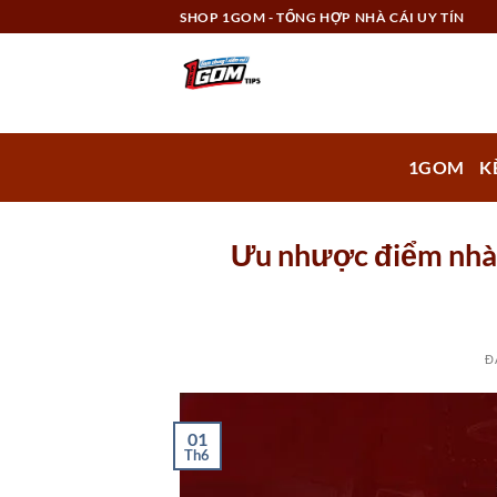
Bỏ
SHOP 1GOM - TỔNG HỢP NHÀ CÁI UY TÍN
qua
nội
dung
1GOM
K
Ưu nhược điểm nhà 
Đ
01
Th6