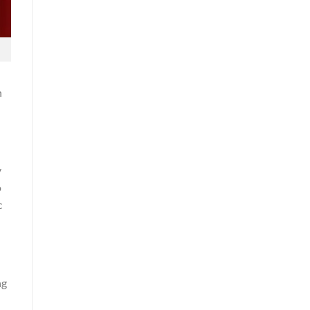
n
y
o
c
ng