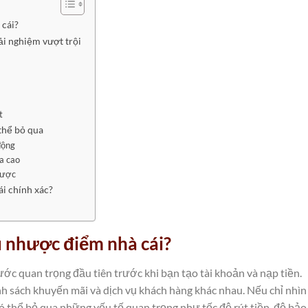
 cái?
ải nghiệm vượt trội
t
thể bỏ qua
động
ưa cao
 cược
i chính xác?
u nhược điểm nhà cái?
ớc quan trọng đầu tiên trước khi bạn tạo tài khoản và nạp tiền.
nh sách khuyến mãi và dịch vụ khách hàng khác nhau. Nếu chỉ nhìn
ó thể bỏ qua những yếu tố quan trọng như tốc độ rút tiền, độ bảo