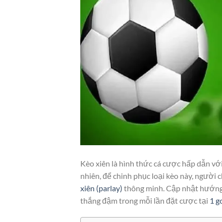
Kèo xiên là hình thức cá cược hấp dẫn vớ
nhiên, để chinh phục loại kèo này, người 
xiên (parlay)
thông minh. Cập nhật hướng 
thắng đậm trong mỗi lần đặt cược tại
1 