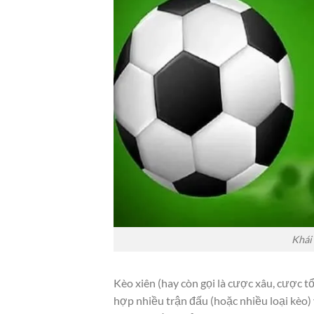
Khái
Kèo xiên (hay còn gọi là cược xâu, cược t
hợp nhiều trận đấu (hoặc nhiều loại kèo)