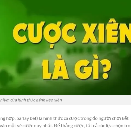
 niệm của hình thức đánh kèo xiên
ổng hợp, parlay bet) là hình thức cá cược trong đó người chơi kết
 vào một vé cược duy nhất. Để thắng cược, tất cả các lựa chọn tr