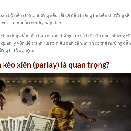
toàn bộ tiền cược, nhưng nếu tất cả đều thắng thì tiền thưởng sẽ
 mức lợi nhuận cực kỳ hấp dẫn.
ựa chọn hấp dẫn nếu bạn muốn thắng lớn với số vốn nhỏ, nhưng c
g quản lý vốn để tránh rủi ro. Nếu bạn cần, mình có thể hướng dẫn
o từng trường hợp.
 kèo xiên (parlay) là quan trọng?